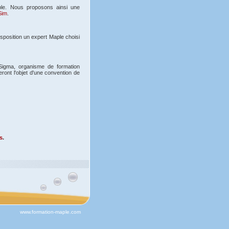
le. Nous proposons ainsi une
Sim
.
sposition un expert Maple choisi
3Sigma, organisme de formation
eront l'objet d'une convention de
s
.
www.formation-maple.com