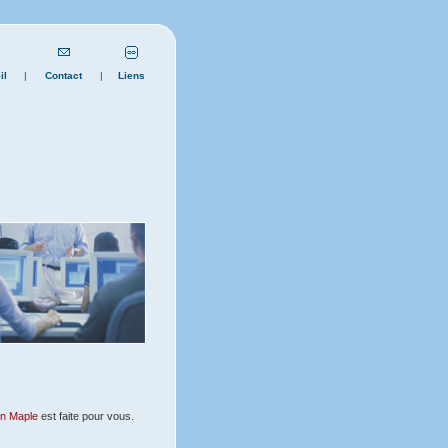
il
|
Contact
|
Liens
on Maple
est faite pour vous.