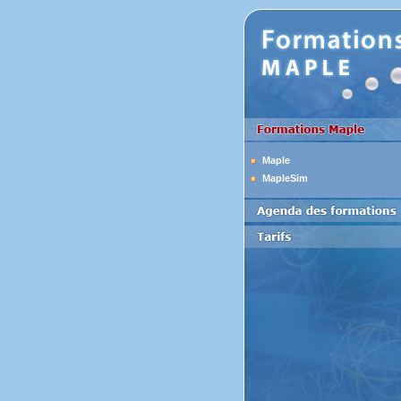
Maple
MapleSim